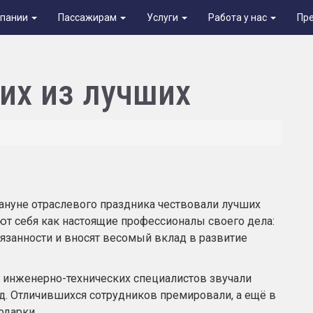
мпании
Пассажирам
Услуги
Работа у нас
Пр
их из лучших
ануне отраслевого праздника чествовали лучших
т себя как настоящие профессионалы своего дела:
занности и вносят весомый вклад в развитие
в, инженерно-технических специалистов звучали
д. Отличившихся сотрудников премировали, а ещё в
одарки.